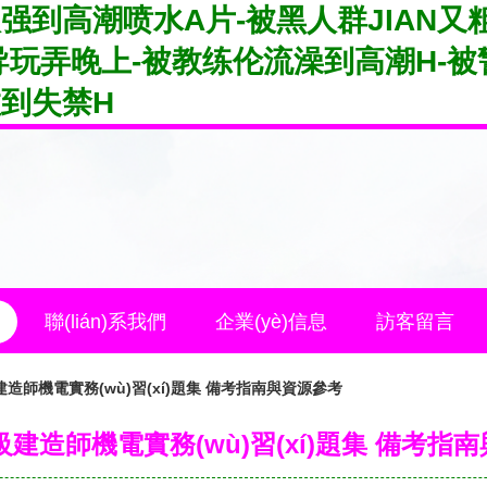
强到高潮喷水A片-被黑人群JIAN又
玩弄晚上-被教练伦流澡到高潮H-被
到失禁H
聯(lián)系我們
企業(yè)信息
訪客留言
建造師機電實務(wù)習(xí)題集 備考指南與資源參考
二級建造師機電實務(wù)習(xí)題集 備考指