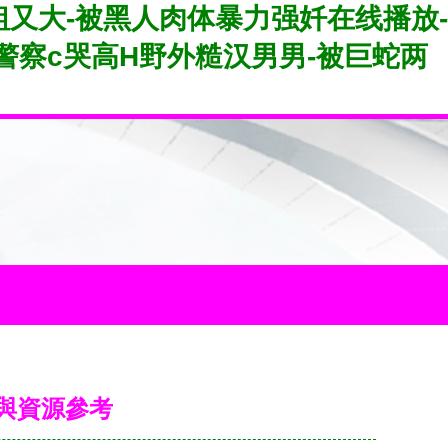
粗又大-被黑人肉体暴力强奷在线播放-
警察c哭高H野外糙汉男男-被巨蛇两
南與資源參考