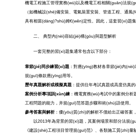
機電工程施工管理實務(wù)以及機電工程相關(guān)法規(guī
（如機械設(shè)備安裝、電氣裝置安裝、管道工程、通風(f
具有相當(dāng)?shù)姆€(wěn)定性。因此，這套習(xí
二、 典型內(nèi)容結(jié)構(gòu)與題型解析
一套完整的習(xí)題集通常包含以下部分：
章節(jié)同步練習(xí)題
：對應(yīng)教材各章節(jié
規(guī)條款應(yīng)用等。
歷年真題解析或模擬真題
：提供往年考試真題或高度仿真的
案例分析專項訓(xùn)練
：機電實務(wù)考試中的案例分析
工程問題的能力，并規(guī)范答題步驟和術(shù)語使用。
參考答案與解析
：優(yōu)質(zhì)的解析不僅給出正確
以2013年為背景的習(xí)題，其案例場景和部分法規(guī)
《建設(shè)工程項目管理規(guī)范》、各類施工質(zhì)量