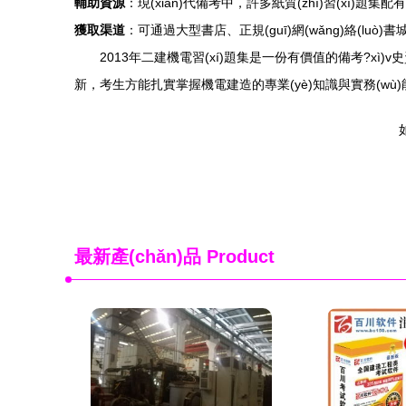
輔助資源
：現(xiàn)代備考中，許多紙質(zhì)習(xí)題
獲取渠道
：可通過大型書店、正規(guī)網(wǎng)絡(lu
2013年二建機電習(xí)題集是一份有價值的備考?xì)
新，考生方能扎實掌握機電建造的專業(yè)知識與實務(wù)能
如
最新產(chǎn)品
Product