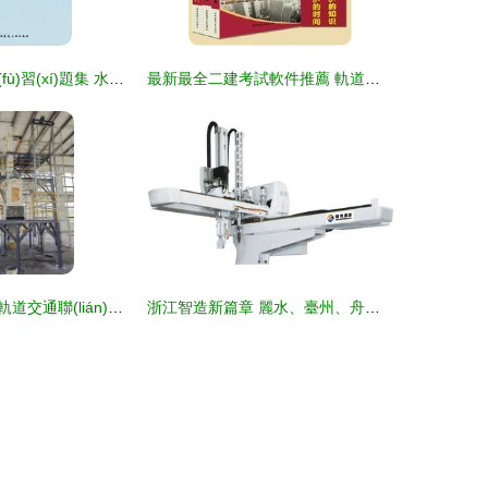
最新最全二建復(fù)習(xí)題集 水務(wù)環(huán)保領(lǐng)域的通關(guān)寶典
最新最全二建考試軟件推薦 軌道交通方向，助你高效通關(guān)
飼草料加工廠與軌道交通聯(lián)動物流實施方案
浙江智造新篇章 麗水、臺州、舟山注塑機機械手與軌道交通的協(xié)同發(fā)展