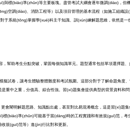
)與標(biāo)準(zhǔn)等主要板塊。盡管考試大綱會逐年微調(diào)，但機
ēng)空調(diào)、消防工程等）以及項目管理的基本流程（如施工組織設(
)題集對于系統(tǒng)掌握學(xué)科主干知識、訓(xùn)練解題思維，依然是
)內(nèi)容，幫助考生分點突破，鞏固每個知識單元。題型通常包括單項選擇
模擬試卷，讓考生體驗整體難度和考試氛圍。這部分對于了解命題角度、常見
題是重中之重，分值高、綜合性強。習(xí)題集會提供典型的背景資料和問題
答案，更會闡明解題思路、知識點出處，甚至對比易混淆概念，這是習(xí)題集價
標(biāo)準(zhǔn)可能基于當(dāng)時的工程實踐和有效規(guī)范，考生
驗收規(guī)范等）進(jìn)行比對和更新。