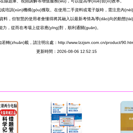
集配有在線題庫、視頻講解等增值服務(wù)，可以提高學(xué)習(xí)效率。
ò)書城或培訓(xùn)機構(gòu)獲取。在使用二手資料或電子版時，需注意內(n
v史資料，但智慧的使用者會懂得將其融入以最新考情為導(dǎo)向的動態(tài
力，從而在考場上從容應(yīng)對，順利通關(guān)。
若轉(zhuǎn)載，請注明出處：http://www.lzzjsm.com.cn/product/90.htm
更新時間：2026-08-06 12:52:15