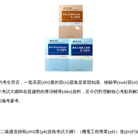
考生而言，一套高質(zhì)量的習(xí)題集是鞏固知識、檢驗學(xué)習(x
ng)年考試大綱和命題趨勢的專項輔導(dǎo)資料，至今仍對理解核心考點
晰的備考參考。
年的《二級建造師執(zhí)業(yè)資格考試大綱》（機電工程專業(yè)）進(jì