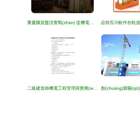
重慶國資盤活實戰(zhàn) 從機電公司閑置設(shè)備拍賣看水務(wù)環(huán)保新路徑
二級建造師機電工程管理與實務(wù)真題答案解析 軌道交通篇