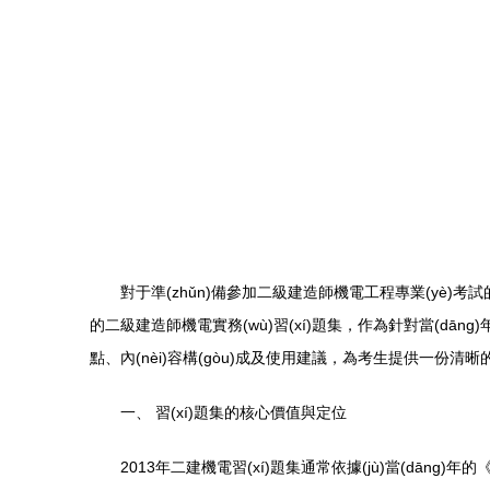
對于準(zhǔn)備參加二級建造師機電工程專業(yè)考試的
的二級建造師機電實務(wù)習(xí)題集，作為針對當(dā
點、內(nèi)容構(gòu)成及使用建議，為考生提供一份清
一、 習(xí)題集的核心價值與定位
2013年二建機電習(xí)題集通常依據(jù)當(dāng)