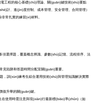
電工程的核心基礎(chǔ)理論、關(guān)鍵技術(shù)要點
shè)計、進(jìn)度控制、成本管理、安全管理、合同管理）
一份非常扎實的練習(xí)材料。
題、多項選擇題，覆蓋概念辨識、參數(shù)記憶、流程排序、法
陷阱和答題時間分配至關(guān)重要。
，訓(xùn)練考生綜合運用技術(shù)與管理知識解決實際
值升華的關(guān)鍵。
在使用時需注意與現(xiàn)行最新標(biāo)準(zhǔn)（如