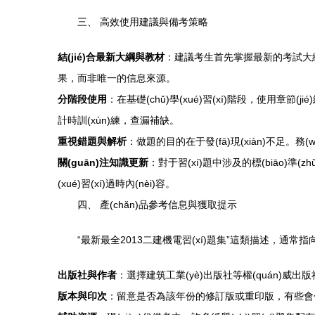
三、 高效使用建議與備考策略
結(jié)合最新大綱與教材
：建議考生首先掌握最新的考試大綱和官
果，而非唯一的信息來源。
分階段使用
：在基礎(chǔ)學(xué)習(xí)階段，使用章節
計時訓(xùn)練，查漏補缺。
重視錯題與解析
：做題的目的在于發(fā)現(xiàn)不
關(guān)注知識更新
：對于習(xí)題中涉及的標(biāo)準(
(xué)習(xí)過時內(nèi)容。
四、 產(chǎn)品參考信息與獲取提示
“最新最全2013二建機電習(xí)題集”這類描述，通常指向
出版社與作者
：選擇建筑工業(yè)出版社等權(quán)威出版
版本與印次
：留意是否為該年份的修訂版或重印版，有些會