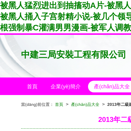
被黑人猛烈进出到抽搐动A片-被黑人
被黑人捅入子宫射精小说-被几个领导
根强制暴C灌满男男漫画-被军人调教
中建三局安裝工程有限公司
首頁
企業(yè)簡介
產(chǎn)品大全
>
>
當(dāng)前位置：
首頁
產(chǎn)品大全
2013年二級
2013年