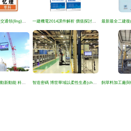
品智百川軟件在軌道交通領(lǐng)域的創(chuàng)新應(yīng)用與解決方案
一建機電2014課件解析 價值探討與使用心得
創(chuàng)新驅(qū)動新動能 科技智造好房子——智能建造新技術(shù)現(xiàn)場觀摩會在深圳順利召開
智造密碼 博世華域以柔性生產(chǎn)賦能全價值流智能工廠建設(shè)