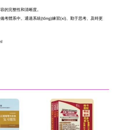
èi)容的完整性和清晰度。
)備考體系中。通過系統(tǒng)練習(xí)、勤于思考、及時更
l