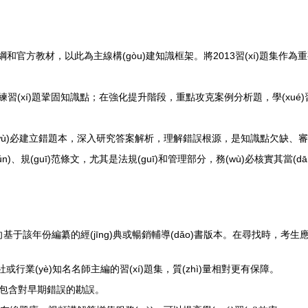
方教材，以此為主線構(gòu)建知識框架。將2013習(xí)題集作為重要的
(jié)練習(xí)題鞏固知識點；在強化提升階段，重點攻克案例分析題，學(xu
足。務(wù)必建立錯題本，深入研究答案解析，理解錯誤根源，是知識點欠缺
zhǔn)、規(guī)范條文，尤其是法規(guī)和管理部分，務(wù)必核實其當(
基于該年份編纂的經(jīng)典或暢銷輔導(dǎo)書版本。在尋找時，考生應(
社或行業(yè)知名名師主編的習(xí)題集，質(zhì)量相對更有保障。
包含對早期錯誤的勘誤。