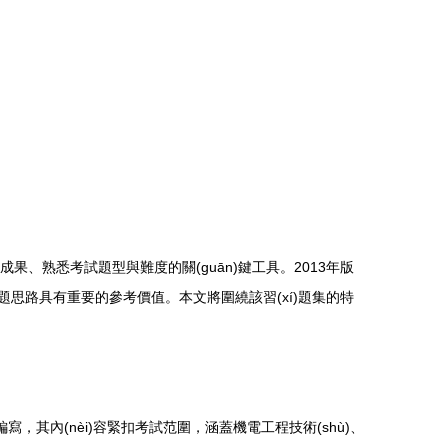
í)成果、熟悉考試題型與難度的關(guān)鍵工具。2013年版
和解題思路具有重要的參考價值。本文將圍繞該習(xí)題集的特
n)行編寫，其內(nèi)容緊扣考試范圍，涵蓋機電工程技術(shù)、