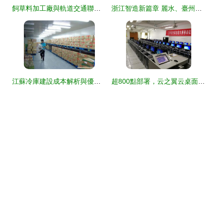
飼草料加工廠與軌道交通聯動物流實施方案
浙江智造新篇章 麗水、臺州、舟山注塑機機械手與軌道交通的協同發展
江蘇冷庫建設成本解析與優質工程公司推薦，兼論軌道交通對冷鏈物流的推動
超800點部署，云之翼云桌面助力江西機電學院打造智慧水務環保教學新陣地