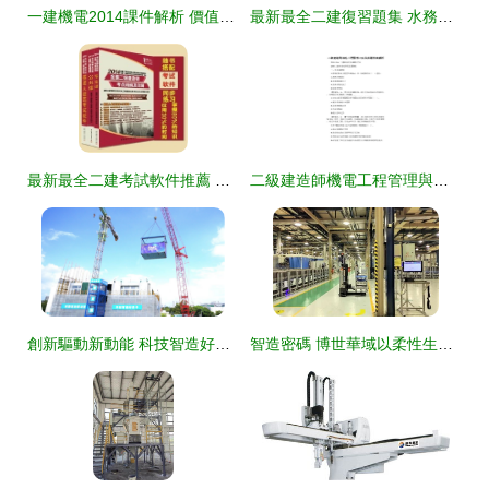
一建機電2014課件解析 價值探討與使用心得
最新最全二建復習題集 水務環保領域的通關寶典
最新最全二建考試軟件推薦 軌道交通方向，助你高效通關
二級建造師機電工程管理與實務真題答案解析 軌道交通篇
創新驅動新動能 科技智造好房子——智能建造新技術現場觀摩會在深圳順利召開
智造密碼 博世華域以柔性生產賦能全價值流智能工廠建設