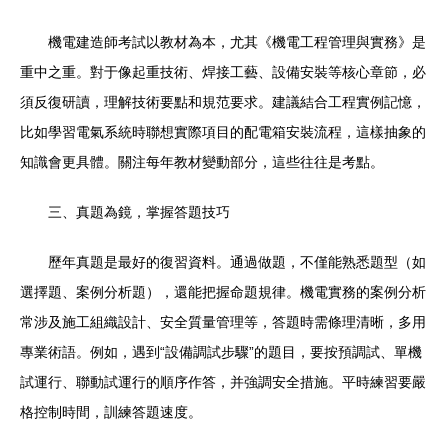
機電建造師考試以教材為本，尤其《機電工程管理與實務》是
重中之重。對于像起重技術、焊接工藝、設備安裝等核心章節，必
須反復研讀，理解技術要點和規范要求。建議結合工程實例記憶，
比如學習電氣系統時聯想實際項目的配電箱安裝流程，這樣抽象的
知識會更具體。關注每年教材變動部分，這些往往是考點。
三、真題為鏡，掌握答題技巧
歷年真題是最好的復習資料。通過做題，不僅能熟悉題型（如
選擇題、案例分析題），還能把握命題規律。機電實務的案例分析
常涉及施工組織設計、安全質量管理等，答題時需條理清晰，多用
專業術語。例如，遇到“設備調試步驟”的題目，要按預調試、單機
試運行、聯動試運行的順序作答，并強調安全措施。平時練習要嚴
格控制時間，訓練答題速度。