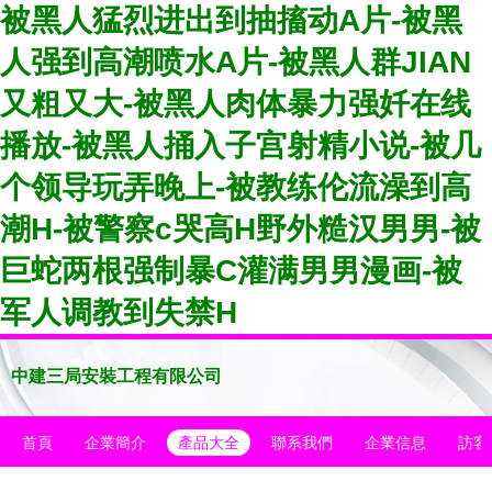
被黑人猛烈进出到抽搐动A片-被黑
人强到高潮喷水A片-被黑人群JIAN
又粗又大-被黑人肉体暴力强奷在线
播放-被黑人捅入子宫射精小说-被几
个领导玩弄晚上-被教练伦流澡到高
潮H-被警察c哭高H野外糙汉男男-被
巨蛇两根强制暴C灌满男男漫画-被
军人调教到失禁H
中建三局安裝工程有限公司
首頁
企業簡介
產品大全
聯系我們
企業信息
訪客